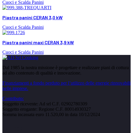
Cuoci e Scalda Panini
Piastra panini CERAN 3,0 kW
Cuoci e Scalda Panini
Piastra panini maxi CERAN 3,9 kW
Cuoci e Scalda Panini
Dal 1985 la nostra missione è progettare e realizzare piani di cottura
ad alto contenuto di qualità e innovazione.
Finanziamenti a fondo perduto per l’utilizzo delle energie rinnovabili
nelle imprese.
Contributo:
Soggetto ricevente: Ad srl C.F. 02902780309
Soggetto erogante: Regione C.F. 80014930327
Somma incassata euro 11.520,00 in data 10/12/2024
CATEGORIE