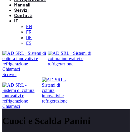
Manuali
Servizi
Contatti
IT
EN
FR
DE
ES
Chiamaci
Scrivici
Chiamaci
Cuoci e Scalda Panini