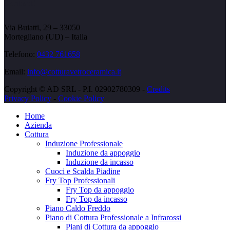
Contatti
Via Buiatti, 29 – 33050
Mortegliano (UD) – Italia
Telefono:
0432 761658
Email:
info@cotturavetroceramica.it
Copyright © AD SRL - P.I. 02902780309 -
Credits
Privacy Policy
-
Cookie Policy
Home
Azienda
Cottura
Induzione Professionale
Induzione da appoggio
Induzione da incasso
Cuoci e Scalda Piadine
Fry Top Professionali
Fry Top da appoggio
Fry Top da incasso
Piano Caldo Freddo
Piano di Cottura Professionale a Infrarossi
Piani di Cottura da appoggio